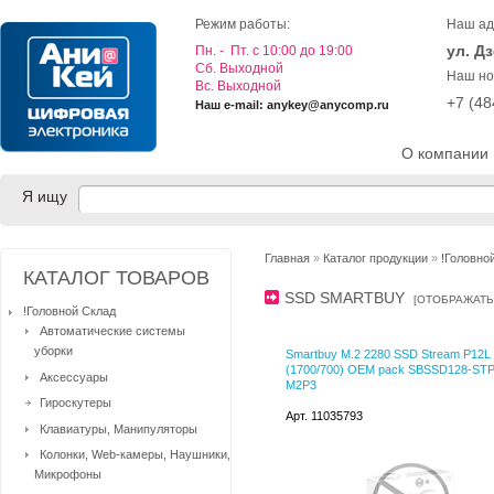
Режим работы:
Наш ад
ул. Д
Пн. - Пт. с 10:00 до 19:00
Cб. Выходной
Наш но
Вс. Выходной
+7 (4
Наш e-mail: anykey@anycomp.ru
О компании
Я ищу
Главная
»
Каталог продукции
»
!Головно
КАТАЛОГ ТОВАРОВ
SSD SMARTBUY
[
ОТОБРАЖАТЬ
!Головной Склад
Автоматические системы
уборки
Smartbuy M.2 2280 SSD Stream P12L
(1700/700) OEM pack SBSSD128-STP
Аксессуары
M2P3
Гироскутеры
Арт. 11035793
Клавиатуры, Манипуляторы
Колонки, Web-камеры, Наушники,
Микрофоны