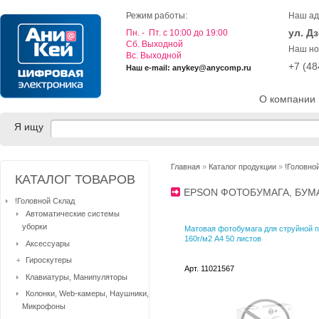
Режим работы:
Наш ад
ул. Д
Пн. - Пт. с 10:00 до 19:00
Cб. Выходной
Наш но
Вс. Выходной
+7 (4
Наш e-mail: anykey@anycomp.ru
О компании
Я ищу
Главная
»
Каталог продукции
»
!Головно
КАТАЛОГ ТОВАРОВ
EPSON ФОТОБУМАГА, БУМ
!Головной Склад
Автоматические системы
уборки
Матовая фотобумага для струйной 
160г/м2 A4 50 листов
Аксессуары
Гироскутеры
Арт. 11021567
Клавиатуры, Манипуляторы
Колонки, Web-камеры, Наушники,
Микрофоны