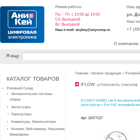
Режим работы:
Наш ад
ул. Д
Пн. - Пт. с 10:00 до 19:00
Cб. Выходной
Наш но
Вс. Выходной
+7 (4
Наш e-mail: anykey@anycomp.ru
О компании
Я ищу
Главная
»
Каталог продукции
»
!Головно
КАТАЛОГ ТОВАРОВ
IFLOW
[
ОТОБРАЖАТЬ СПИСКОМ
]
!Головной Склад
Автоматические системы
уборки
iFLOW F-0(N8E) Lite 8-ми канальный 
регистратор c 8-ю PoE интерфейсам
Аксессуары
Гироскутеры
Арт. 11077127
Клавиатуры, Манипуляторы
Колонки, Web-камеры, Наушники,
Микрофоны