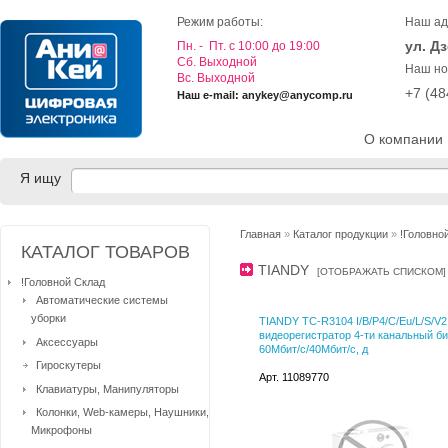
Режим работы:
Наш ад
ул. Д
Пн. - Пт. с 10:00 до 19:00
Cб. Выходной
Наш но
Вс. Выходной
+7 (4
Наш e-mail: anykey@anycomp.ru
О компании
Я ищу
Главная
»
Каталог продукции
»
!Головно
КАТАЛОГ ТОВАРОВ
TIANDY
[
ОТОБРАЖАТЬ СПИСКОМ
]
!Головной Склад
Автоматические системы
уборки
TIANDY TC-R3104 I/B/P4/C/Eu/L/S/V2.
видеорегистратор 4-ти канальный б
Аксессуары
60Мбит/с/40Мбит/с, д
Гироскутеры
Арт. 11089770
Клавиатуры, Манипуляторы
Колонки, Web-камеры, Наушники,
Микрофоны