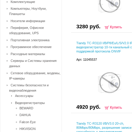
Комплектующие
Компьютеры, Ноутбуки,
Планшеты
Носители информации
3280 руб.
Купить
Периферия, Офисное
оборудование, UPS
Портативная электроника
Tiandy TC-R3110 I/B/P8/Eu/L/S/V2.0 I
Программное обеспечение
видеорегистратор 10-ти канальный с
поддержкой протокола ONVIF
Расходные материалы
Арт. 11045537
Серверы и Системы хранения
данных
Сетевое оборудование, модемы,
IP-камеры
Системы безопасности и
видеонаблюдения
Аксессуары
Видеорегистраторы
4920 руб.
Купить
BEWARD
DAHUA
Falcon Eye
Tiandy TC-R3120 I/B/V3.0 20-ch,
80Mbps/80Mbps, разрешение записи 
HIKVISION
способность к декодированию