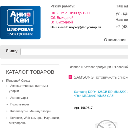
Режим работы:
Наш ад
ул. Д
Пн. - Пт. с 10:00 до 19:00
Cб. Выходной
Наш но
Вс. Выходной
+7 (4
Наш e-mail: anykey@anycomp.ru
О компании
Я ищу
Главная
»
Каталог продукции
»
!Головно
КАТАЛОГ ТОВАРОВ
SAMSUNG
[
ОТОБРАЖАТЬ СПИС
!Головной Склад
Автоматические системы
уборки
Samsung DDR4 128GB RDIMM 3200 
4Rx4 M393AAG40M32-CAE
Аксессуары
Гироскутеры
Арт. 1960617
Клавиатуры, Манипуляторы
Колонки, Web-камеры, Наушники,
Микрофоны