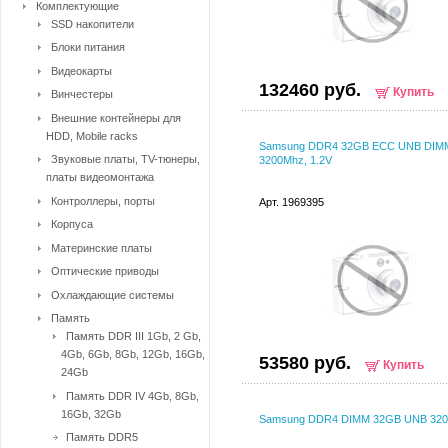
Комплектующие
SSD накопители
Блоки питания
Видеокарты
132460 руб.
Купить
Винчестеры
Внешние контейнеры для
HDD, Mobile racks
Samsung DDR4 32GB ECC UNB DIM
Звуковые платы, TV-тюнеры,
3200Mhz, 1.2V
платы видеомонтажа
Контроллеры, порты
Арт. 1969395
Корпуса
Материнские платы
Оптические приводы
Охлаждающие системы
Память
Память DDR III 1Gb, 2 Gb,
4Gb, 6Gb, 8Gb, 12Gb, 16Gb,
53580 руб.
Купить
24Gb
Память DDR IV 4Gb, 8Gb,
16Gb, 32Gb
Samsung DDR4 DIMM 32GB UNB 3200
Память DDR5