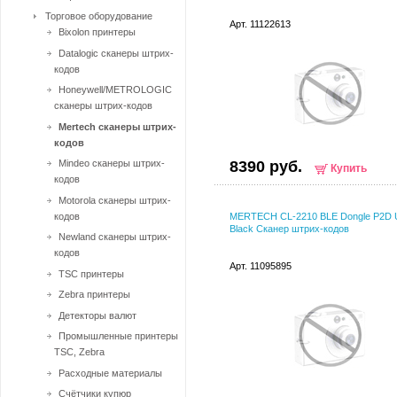
Торговое оборудование
Арт. 11122613
Bixolon принтеры
Datalogic сканеры штрих-
кодов
Honeywell/METROLOGIC
сканеры штрих-кодов
Mertech сканеры штрих-
кодов
Mindeo сканеры штрих-
8390 руб.
Купить
кодов
Motorola сканеры штрих-
кодов
MERTECH CL-2210 BLE Dongle P2D
Black Сканер штрих-кодов
Newland сканеры штрих-
кодов
Арт. 11095895
TSC принтеры
Zebra принтеры
Детекторы валют
Промышленные принтеры
TSC, Zebra
Расходные материалы
Счётчики купюр