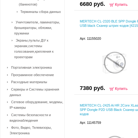
6680 руб.
(банкнотов)
Купить
Терминалы сбора данных
MERTECH CL-2320 BLE SPP Dongle 
Уничтожители, ламинаторы,
USB black Сканер штрих-кодов [4215
брошюраторы, обложки,
пружинки
Арт. 11155020
Экраны,пульты Д\У к
экранам,системы
голосования,крепления к
проекторам
Портативная электроника
Программное обеспечение
Расходные материалы
7380 руб.
Купить
Серверы и Системы хранения
данных
Сетевое оборудование, модемы,
MERTECH CL-2425 Ai HR 2Core XLas
IP-камеры
SPP Dongle P2D USB Black Сканер ш
кодов
Системы безопасности и
видеонаблюдения
Арт. 11145759
Фото, Видео, Телевизоры,
Электроника