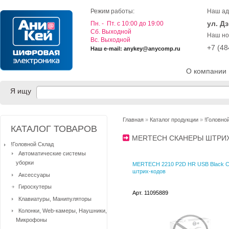
Режим работы:
Наш ад
ул. Д
Пн. - Пт. с 10:00 до 19:00
Cб. Выходной
Наш но
Вс. Выходной
+7 (4
Наш e-mail: anykey@anycomp.ru
О компании
Я ищу
Главная
»
Каталог продукции
»
!Головно
КАТАЛОГ ТОВАРОВ
MERTECH СКАНЕРЫ ШТРИ
!Головной Склад
Автоматические системы
уборки
MERTECH 2210 P2D HR USB Black С
штрих-кодов
Аксессуары
Гироскутеры
Арт. 11095889
Клавиатуры, Манипуляторы
Колонки, Web-камеры, Наушники,
Микрофоны