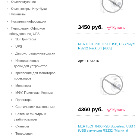
Комплектующие
Компьютеры, Ноутбуки,
Планшеты
Носители информации
3450 руб.
Купить
Периферия, Офисное
оборудование, UPS
3D Принтеры
MERTECH 2310 P2D USB, USB эмул
UPS
RS232 black 3m [4865]
Демонстрационные доски
Интерактивные
Арт. 11154316
доски,доп.устройства
Крепления для мониторов,
проекторов
Мониторы
МФУ, Принтеры, Копиры
Проекторы
Светильники настольные
4360 руб.
Купить
Сетевые фильтры и
стабилизаторы
Сканеры
MERTECH 8400 P2D Superlead USB 
{USB эмуляция RS232 (Магнит)}
Телефония