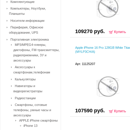
Комплектующие
Компьютеры, Ноутбуки,
Планшеты
Носители информации
Периферия, Офисное
109270 руб.
Купить
оборудование, UPS
Портативная электроника
MP3/MPEG4-плееры,
Apple iPhone 16 Pro 128GB White Tita
диктофоны, FM-трансмиттеры,
(MYLP3CH/A)
радиоприемники, ЗУ и
аксессуары
Арт. 11125207
Аксессуары к
смартфонам,телефонам
Калькуляторы
Навигаторы и
видеорегистраторы
Радиостанции
Смартфоны, сотовые
107590 руб.
телефоны, умные часы и
Купить
аксессуары
APPLE iPhone смартфоны
iPhone 13