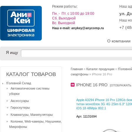
Режим работы:
Наш ад
ул. Д
Пн. - Пт. с 10:00 до 19:00
Cб. Выходной
Наш но
Вс. Выходной
+7 (4
Наш e-mail: anykey@anycomp.ru
О компании
Я ищу
Главная
»
Каталог продукции
»
!Головно
КАТАЛОГ ТОВАРОВ
смартфоны
» iPhone 16 Pro
!Головной Склад
IPHONE 16 PRO
[
ОТОБРАЖАТЬ
Автоматические системы
уборки
Apple A3294 iPhone 16 Pro 128Gb бе
Аксессуары
титан моноблок 3G 4G 2Sim 6.3" 120
Гироскутеры
iOS 18 48Mpix 802.1
Клавиатуры, Манипуляторы
Арт. 11131694
Колонки, Web-камеры, Наушники,
Микрофоны