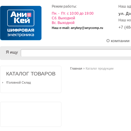
Режим работы:
Наш ад
ул. Д
Пн. - Пт. с 10:00 до 19:00
Cб. Выходной
Наш но
Вс. Выходной
+7 (4
Наш e-mail: anykey@anycomp.ru
О компании
Я ищу
Главная
» Каталог продукции
КАТАЛОГ ТОВАРОВ
!Головной Склад