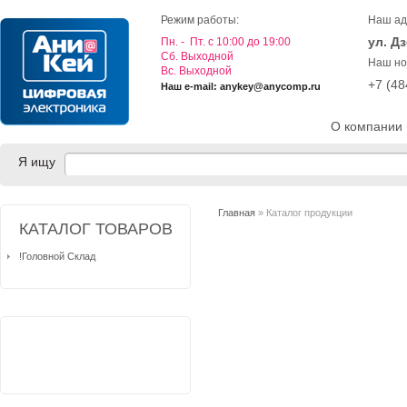
Режим работы:
Наш ад
ул. Д
Пн. - Пт. с 10:00 до 19:00
Cб. Выходной
Наш но
Вс. Выходной
+7 (4
Наш e-mail: anykey@anycomp.ru
О компании
Я ищу
Главная
» Каталог продукции
КАТАЛОГ ТОВАРОВ
!Головной Склад