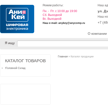
Режим работы:
Наш ад
ул. Д
Пн. - Пт. с 10:00 до 19:00
Cб. Выходной
Наш но
Вс. Выходной
+7 (4
Наш e-mail: anykey@anycomp.ru
О компании
Я ищу
Главная
» Каталог продукции
КАТАЛОГ ТОВАРОВ
!Головной Склад